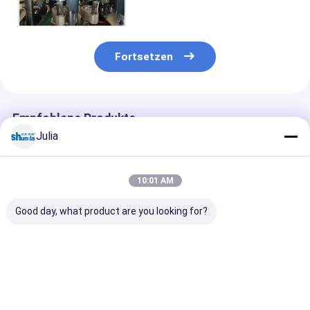
Ultraschall- u. Heißluft-
System bildet
Fortsetzen
Empfohlene Produkte
Julia
10:01 AM
Good day, what product are you looking for?
Grüne automatische
Kleinbetrieb-Papier-
Automatische
Papierhülsenmaschine
Rohr, das Maschine,
intelligente
Hochgeschwindigkeit
maximalen Schalen-
Papierrohrfo
70 - 80 STK / MIN
Durchmesser 90mm
mit Ultraschal
bildet
Heißluftsyste
Bestpreis
Bestpreis
Bestprei