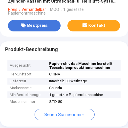
Zylinder-Kasten mit Ultraschall- u. Heißluft-System
bildet
Preis：Verhandelbar
MOQ：1 gesetzte
Papierrohrmaschine
Bestpreis
Kontakt
Produkt-Beschreibung
,
,
Papierrohr
das Maschine herstellt
Ausgesucht
Teeschalenproduktionsmaschine
Herkunftsort
CHINA
Lieferzeit
innerhalb 30 Werktage
Markenname
Shunda
Min Bestellmenge
1 gesetzte Papierrohrmaschine
Modellnummer
STD-80
Sehen Sie mehr an