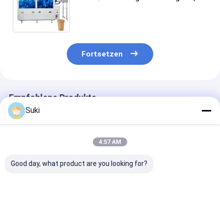
Heißluft und Ultraschalldichtung
für kalte Getränkebecher
Fortsetzen
Empfohlene Produkte
Suki
4:57 AM
Good day, what product are you looking for?
Horizontale
Automatische heißes
50ml Kaffee-T
automatische
und kaltes Getränk-
Papier-Tasse
Hochgeschwindigkeitsmaschine
Papierschale, die
Automatische
der Papierschalen-
Maschine mit
Papier-Tasse-