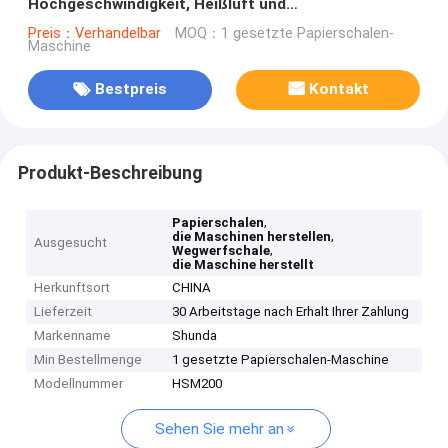
Hochgeschwindigkeit, Heißluft und
Ultraschalldichtung für kalte Getränkebecher
Preis：Verhandelbar
MOQ：1 gesetzte Papierschalen-
Maschine
Bestpreis
Kontakt
Produkt-Beschreibung
,
Papierschalen
,
die Maschinen herstellen
Ausgesucht
,
Wegwerfschale
die Maschine herstellt
Herkunftsort
CHINA
Lieferzeit
30 Arbeitstage nach Erhalt Ihrer Zahlung
Markenname
Shunda
Min Bestellmenge
1 gesetzte Papierschalen-Maschine
Modellnummer
HSM200
Sehen Sie mehr an