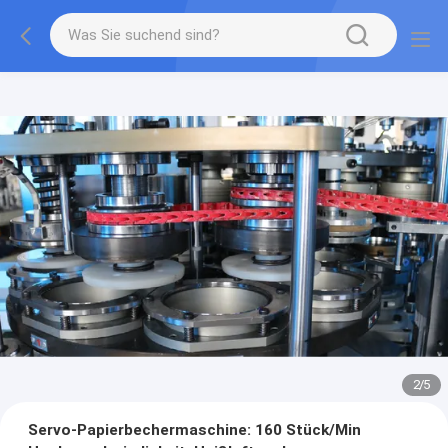
2
/
5
Servo-Papierbechermaschine: 160 Stück/Min