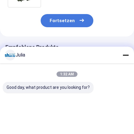
Fortsetzen
Empfohlene Produkte
Julia
1:32 AM
Good day, what product are you looking for?
Einlager-PLC-
Hochgeschwindigkeitspapierschalen-
Ultraschall un
Maschine zur
Deckel, der
Heißluft Heiz
Herstellung von
Maschinen-Preis für
beschichtet P
automatischen
Deckel-Durchmesser
Tasse Deckel
Papierdeckeln
innerhalb 60mm-
Herstellung
Bestpreis
Bestpreis
Bestprei
125mm macht
Maschine