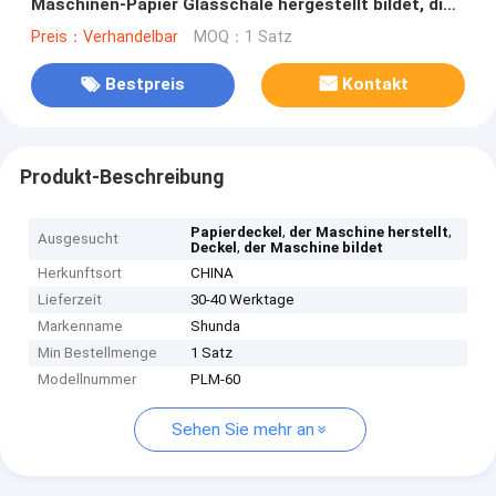
Maschinen-Papier Glasschale hergestellt bildet, die
Formung zu umfassen
Preis：Verhandelbar
MOQ：1 Satz
Bestpreis
Kontakt
Produkt-Beschreibung
,
,
Papierdeckel
der Maschine herstellt
Ausgesucht
,
Deckel
der Maschine bildet
Herkunftsort
CHINA
Lieferzeit
30-40 Werktage
Markenname
Shunda
Min Bestellmenge
1 Satz
Modellnummer
PLM-60
Sehen Sie mehr an