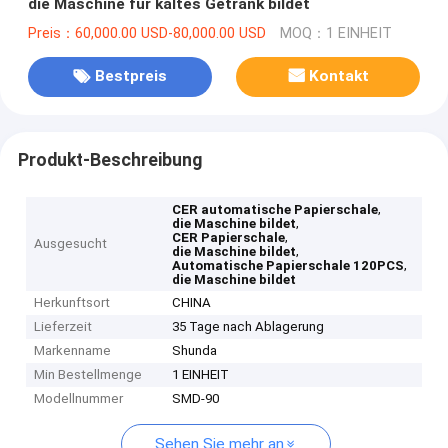
die Maschine für kaltes Getränk bildet
Preis：60,000.00 USD-80,000.00 USD
MOQ：1 EINHEIT
Bestpreis
Kontakt
Produkt-Beschreibung
,
CER automatische Papierschale
,
die Maschine bildet
,
CER Papierschale
Ausgesucht
,
die Maschine bildet
,
Automatische Papierschale 120PCS
die Maschine bildet
Herkunftsort
CHINA
Lieferzeit
35 Tage nach Ablagerung
Markenname
Shunda
Min Bestellmenge
1 EINHEIT
Modellnummer
SMD-90
Sehen Sie mehr an