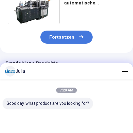
automatische
Papierschale, die Maschine
für kaltes Getränk bildet
Fortsetzen
Empfohlene Produkte
Julia
7:20 AM
Good day, what product are you looking for?
80 Stück/Min.
Papierschüssel, die
Leistungsstar
Automobil-
Maschine,
Papierkühlmas
Papierkühlmaschine
Papierschüssel der
380v / 220v 50