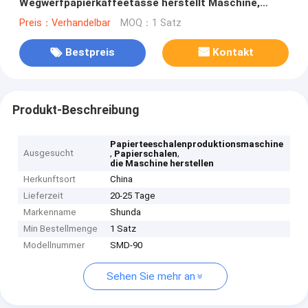
Wegwerfpapierkaffeetasse herstellt Maschine,
Hochgeschwindigkeitspapierschalenmaschine
Preis：Verhandelbar
MOQ：1 Satz
herstellt
Bestpreis
Kontakt
Produkt-Beschreibung
Papierteeschalenproduktionsmaschine
Ausgesucht
,
,
Papierschalen
die Maschine herstellen
Herkunftsort
China
Lieferzeit
20-25 Tage
Markenname
Shunda
Min Bestellmenge
1 Satz
Modellnummer
SMD-90
Sehen Sie mehr an