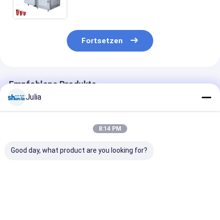
Hochgeschwindigkeitspapierschalenma
herstellt
Fortsetzen
Empfohlene Produkte
Julia
8:14 PM
Good day, what product are you looking for?
Kleine
Wirtschaftliche
Intelligente E
Wegwerfpapierschale,
Wegwerfpapierschale,
Papier-Tissue
die
die Maschine
Container Kart
Maschine/Schalen
Papierschalenmaschine
Chip-Containe
für Kaffee- und
für die Herstellung
Papierrohrma
Bestpreis
Bestpreis
Bestprei
Teeschalen herstellt
der Kaffee- und