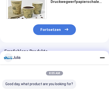
Druckwegwerfpapierschalen-
Verpackungsmaschine 60HZ
380V/220V
Fortsetzen
Empfohlene Produkte
Julia
8:05 AM
Good day, what product are you looking for?
Horizontale
Automatische heißes
50ml Kaffee-T
automatische
und kaltes Getränk-
Papier-Tasse
Hochgeschwindigkeitsmaschine
Papierschale, die
Automatische