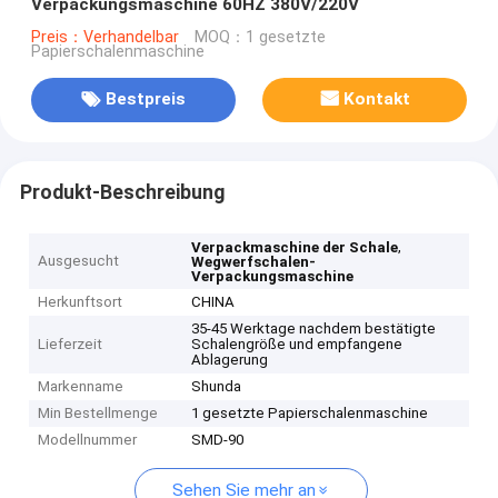
Verpackungsmaschine 60HZ 380V/220V
Preis：Verhandelbar
MOQ：1 gesetzte
Papierschalenmaschine
Bestpreis
Kontakt
Produkt-Beschreibung
,
Verpackmaschine der Schale
Ausgesucht
Wegwerfschalen-
Verpackungsmaschine
Herkunftsort
CHINA
35-45 Werktage nachdem bestätigte
Lieferzeit
Schalengröße und empfangene
Ablagerung
Markenname
Shunda
Min Bestellmenge
1 gesetzte Papierschalenmaschine
Modellnummer
SMD-90
Sehen Sie mehr an