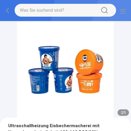
2
/
5
Ultraschallheizung Eisbechermacherei mit