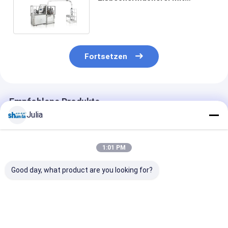
Normalgeschwindigkeit 120-
160 PCS/MIN
Fortsetzen
Empfohlene Produkte
Julia
1:01 PM
Good day, what product are you looking for?
PE-beschichtete
Hochgeschwindigkeits-
Vollautomatis
Becher-
Papierbecher-
Kaffeetasse a
Herstellungsmaschine,
Herstellungsmaschine
Papier mit hoh
Einzel-/Doppelwand-
Doppelwandige PE-
Leistung