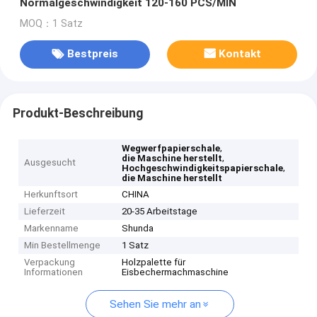
Normalgeschwindigkeit 120-160 PCS/MIN
MOQ：1 Satz
Bestpreis
Kontakt
Produkt-Beschreibung
,
Wegwerfpapierschale
,
die Maschine herstellt
Ausgesucht
,
Hochgeschwindigkeitspapierschale
die Maschine herstellt
Herkunftsort
CHINA
Lieferzeit
20-35 Arbeitstage
Markenname
Shunda
Min Bestellmenge
1 Satz
Verpackung
Holzpalette für
Informationen
Eisbechermachmaschine
Sehen Sie mehr an