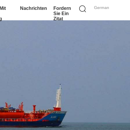
German
Mit
Nachrichten
Fordern
Sie Ein
g
Zitat