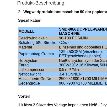
Produkt-Beschreibung
2 -
Wegwerfproduktionsmaschine 90 der papiersc
Spezifikation
SMD-80A DOPPEL-WAND
MODELL
MASCHINE
Geschwindigkeit
90-100 PCS/MIN
Schalengröße Strecke
<20oz>
Material
Einzelnes und doppeltes PE
135-450GSM (einzelnes und
Papierantrag Gramm
PETgestrichenes papier)
Heizsystem
Heißluftsystem (von der Sch
Ertrag
380V/220V 16 Kilowatt, 50H
Luftkompressor
0,5 m-³ /Min
Nettogewicht
3,4 TONNEN
Maschinerie-Größe
2500 ×1800 ×1700 MILLIM
Gegengröße
900 ×900 ×1760 MILLIMET
Vorteil
1.It lässt 2 Sätze des Vorlage importierten Heißluftsy