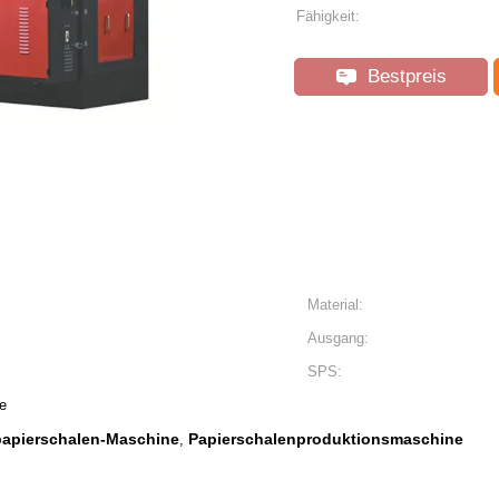
Fähigkeit:
Bestpreis
Material:
Ausgang:
SPS:
e
apierschalen-Maschine
Papierschalenproduktionsmaschine
,