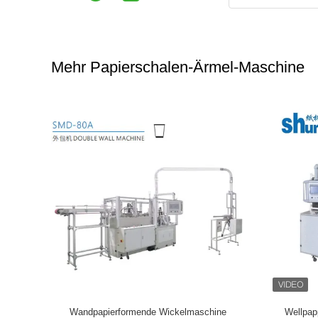
Mehr Papierschalen-Ärmel-Maschine
-wandige
Mistubishi PLC steuerte Maschine zur
Papierscha