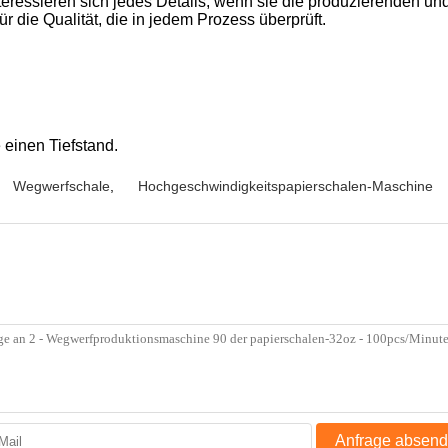
 interessieren sich jedes Details, wenn sie die produzierenden
ür die Qualität, die in jedem Prozess überprüft.
 einen Tiefstand.
Wegwerfschale
,
Hochgeschwindigkeitspapierschalen-Maschine
Anfrage absen