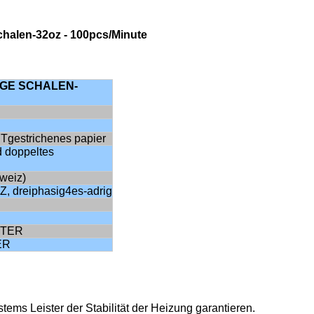
halen-32oz - 100pcs/Minute
IGE SCHALEN-
Tgestrichenes papier
 doppeltes
weiz)
Z, dreiphasig4es-adrig
ETER
ER
stems Leister der Stabilität der Heizung garantieren.