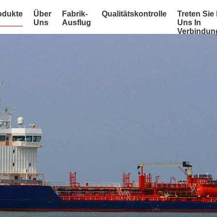
odukte
Über
Fabrik-
Qualitätskontrolle
Treten Sie 
Uns
Ausflug
Uns In
Verbindun