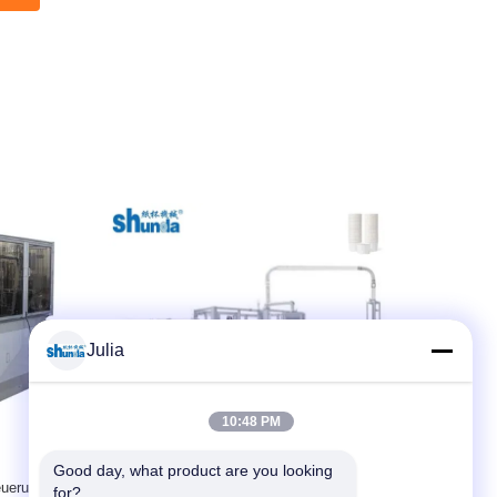
Julia
10:48 PM
Good day, what product are you looking 
mel-mit
Schalen- ausärmel-Maschine sondern
Wandpa
for?