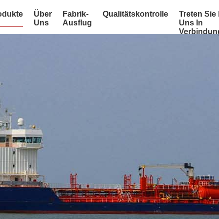
odukte
Über
Fabrik-
Qualitätskontrolle
Treten Sie 
Uns
Ausflug
Uns In
Verbindun