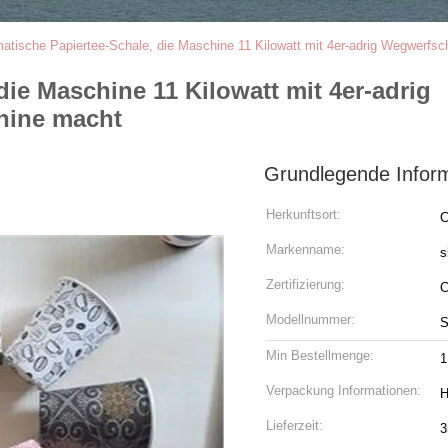
atische Papiertee-Schale, die Maschine 11 Kilowatt mit 4er-adrig Wegwerfs
ie Maschine 11 Kilowatt mit 4er-adrig
hine macht
Grundlegende Infor
Herkunftsort:
C
Markenname:
s
Zertifizierung:
Modellnummer:
S
Min Bestellmenge:
1
Verpackung Informationen:
H
Lieferzeit:
3