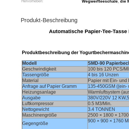
Hervorheben:
Wegwerfteeschale
die 
,
Produkt-Beschreibung
Automatische Papier-Tee-Tasse
Produktbeschreibung der Yogurtbechermaschin
Modell
SMD-90 Papierbec
Geschwindigkeit
100 bis 120 PCS/M
Tassengröße
4 bis 16 Unzen
Material
Papier mit Ein- un
Anfrage auf Papier Gramm
135-450GSM ((ein- 
Heizungsanlage
Warmluftsystem (au
Ausgabe
380V/220V 12 KW,5
Luftkompressor
0.5 M3/Min.
Nettogewicht
3.4 TONNEN
Maschinengröße
2500 × 1800 × 170
900 × 900 × 1760 
Gegengröße