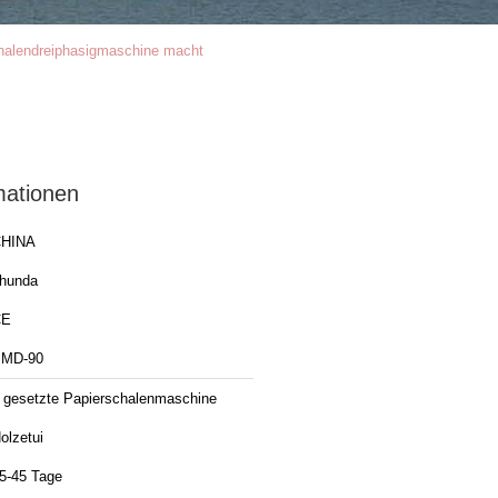
chalendreiphasigmaschine macht
mationen
HINA
hunda
CE
MD-90
 gesetzte Papierschalenmaschine
olzetui
5-45 Tage