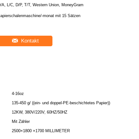
/A, L/C, D/P, T/T, Western Union, MoneyGram
apierschalenmaschine/-monat mit 15 Sätzen
Kontakt
4-16oz
135-450 g/ ((ein- und doppel-PE-beschichtetes Papier))
12KW, 380V/220V, 60HZ/50HZ
Mit Zähler
2500×1800 ×1700 MILLIMETER