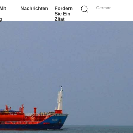
German
Mit
Nachrichten
Fordern
Sie Ein
g
Zitat