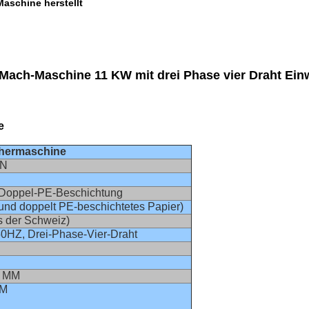
Maschine herstellt
 Mach-Maschine 11 KW mit drei Phase vier Draht Ei
e
hermaschine
IN
d Doppel-PE-Beschichtung
und doppelt PE-beschichtetes Papier)
s der Schweiz)
0HZ, Drei-Phase-Vier-Draht
0 MM
MM