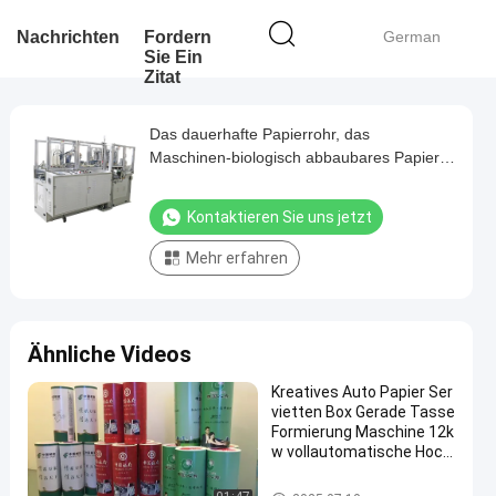
Nachrichten
Fordern
German
Sie Ein
Zitat
Das dauerhafte Papierrohr, das
Maschinen-biologisch abbaubares Papier
bildet, machte das Stroh, das für Getränke
macht
Kontaktieren Sie uns jetzt
Mehr erfahren
Ähnliche Videos
Kreatives Auto Papier Ser
vietten Box Gerade Tasse
Formierung Maschine 12k
w vollautomatische Hoch
geschwindigkeit
Papierrohr, das Maschine bilde