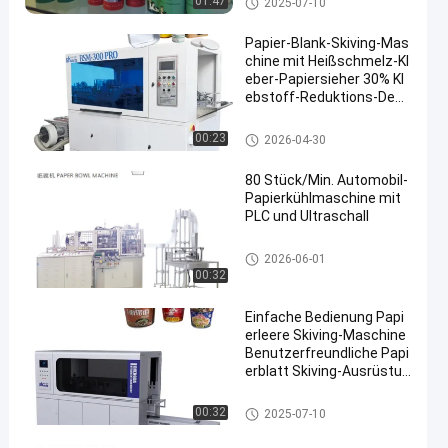
01:47
2025-07-10
t
Papier-Blank-Skiving-Mas
chine mit Heißschmelz-Kl
eber-Papiersieher 30% Kl
ebstoff-Reduktions-Desi
gn
Papierleere Schiebe-Maschine
00:23
2026-04-30
80 Stück/Min. Automobil-
Papierkühlmaschine mit
PLC und Ultraschall
Papierschüssel, die Maschine
2026-06-01
herstellt
00:32
Einfache Bedienung Papi
erleere Skiving-Maschine
Benutzerfreundliche Papi
erblatt Skiving-Ausrüstun
g
Papierleere Schiebe-Maschine
00:32
2025-07-10