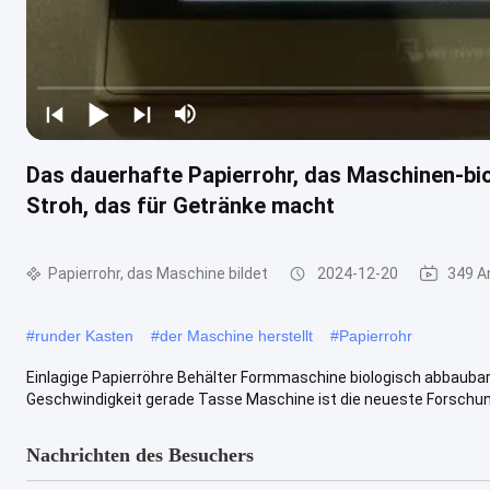
Das dauerhafte Papierrohr, das Maschinen-bio
Stroh, das für Getränke macht
Papierrohr, das Maschine bildet
2024-12-20
349 A
#
runder Kasten
#
der Maschine herstellt
#
Papierrohr
Einlagige Papierröhre Behälter Formmaschine biologisch abbauba
Geschwindigkeit gerade Tasse Maschine ist die neueste Forschung 
Nachrichten des Besuchers